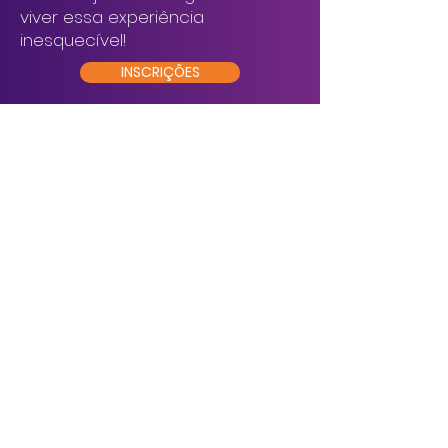
viver essa experiência
inesquecível!
INSCRIÇÕES
Outras formas de participar do
evento:
Quero participar da organização
do evento
Quero participar como
palestrante
Quero participar como mentor
Quero participar como
patrocinador