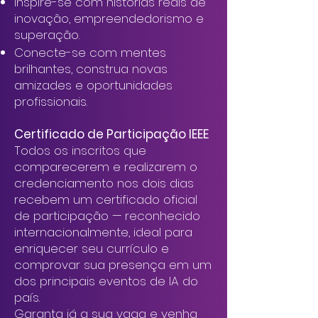
Inspire-se com histórias reais de
inovação, empreendedorismo e
superação.
Conecte-se com mentes
brilhantes, construa novas
amizades e oportunidades
profissionais.
Certificado de Participação IEEE
Todos os inscritos que
comparecerem e realizarem o
credenciamento nos dois dias
recebem um certificado oficial
de participação — reconhecido
internacionalmente, ideal para
enriquecer seu currículo e
comprovar sua presença em um
dos principais eventos de IA do
país.
Garanta já a sua vaga e venha