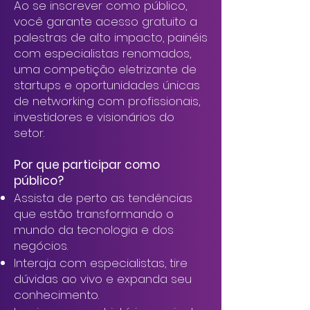
Ao se inscrever como público,
você garante acesso gratuito a
palestras de alto impacto, painéis
com especialistas renomados,
uma competição eletrizante de
startups e oportunidades únicas
de networking com profissionais,
investidores e visionários do
setor.
Por que participar como
público?
Assista de perto as tendências
que estão transformando o
mundo da tecnologia e dos
negócios.
Interaja com especialistas, tire
dúvidas ao vivo e expanda seu
conhecimento.