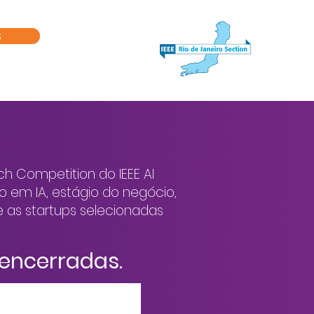
S
a Parte do AIPS
Startups
ch Competition do IEEE AI
o em IA, estágio do negócio,
e as startups selecionadas
 encerradas.