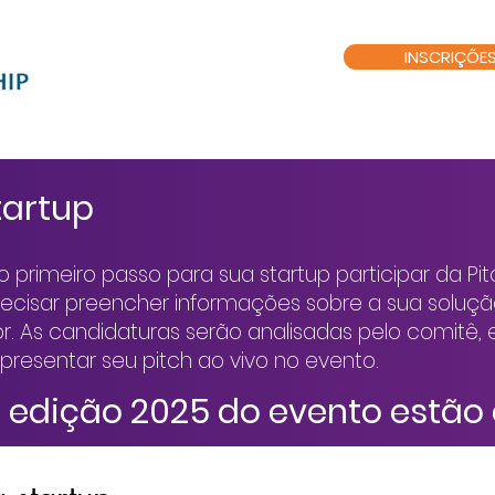
INSCRIÇÕE
ras & Júri
Edições
Media Center
Faç
tartup
o primeiro passo para sua startup participar da Pit
recisar preencher informações sobre a sua soluçã
or. As candidaturas serão analisadas pelo comitê, 
presentar seu pitch ao vivo no evento.
a edição 2025 do evento estão