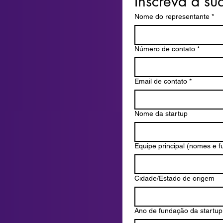
Inscreva a sua
Nome do representante
*
Número de contato
*
Email de contato
*
Nome da startup
Equipe principal (nomes e f
Cidade/Estado de origem
Ano de fundação da startup